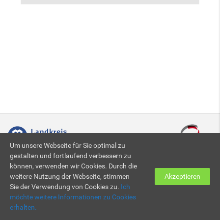
Um unsere Webseite für Sie optimal zu
gestalten und fortlaufend verbessern zu
können, verwenden wir Cookies. Durch die
Zertifiziert nach DIN EN ISO 9001:2015
weitere Nutzung der Webseite, stimmen
Akzeptieren
Sie der Verwendung von Cookies zu.
Ich
möchte weitere Informationen zu Cookies
© 2026 KBBZ Neunkirchen
Impressum
|
Datenschutz
erhalten.