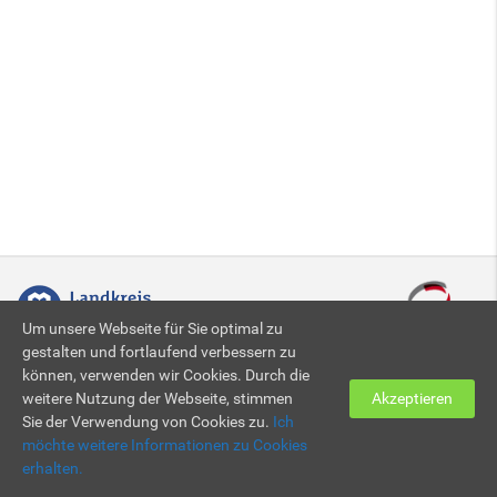
Um unsere Webseite für Sie optimal zu
gestalten und fortlaufend verbessern zu
können, verwenden wir Cookies. Durch die
Zertifiziert nach DIN EN ISO 9001:2015
weitere Nutzung der Webseite, stimmen
Akzeptieren
Sie der Verwendung von Cookies zu.
Ich
möchte weitere Informationen zu Cookies
© 2026 KBBZ Neunkirchen
Impressum
|
Datenschutz
erhalten.