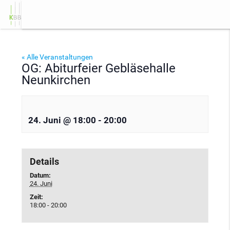
«
FOS: Zeugnisausgabe FO11
Zeugnisausgabe der restli
menu
am zweiten/dritten Schultag in
Klas
der dritten Unterrichtsstunde
« Alle Veranstaltungen
OG: Abiturfeier Gebläsehalle
Neunkirchen
24. Juni @ 18:00
-
20:00
Details
Datum:
24. Juni
Zeit:
18:00 - 20:00