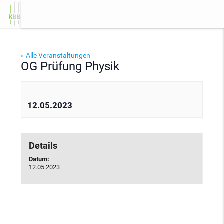
«
OG Prüfung Chemie
FOS: Studientag F
menu
« Alle Veranstaltungen
OG Prüfung Physik
12.05.2023
Details
Datum:
12.05.2023