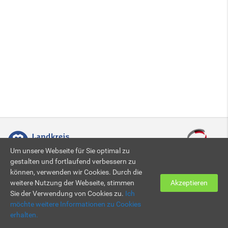
Um unsere Webseite für Sie optimal zu
gestalten und fortlaufend verbessern zu
können, verwenden wir Cookies. Durch die
Zertifiziert nach DIN EN ISO 9001:2015
weitere Nutzung der Webseite, stimmen
Akzeptieren
Sie der Verwendung von Cookies zu.
Ich
möchte weitere Informationen zu Cookies
© 2026 KBBZ Neunkirchen
Impressum
|
Datenschutz
erhalten.