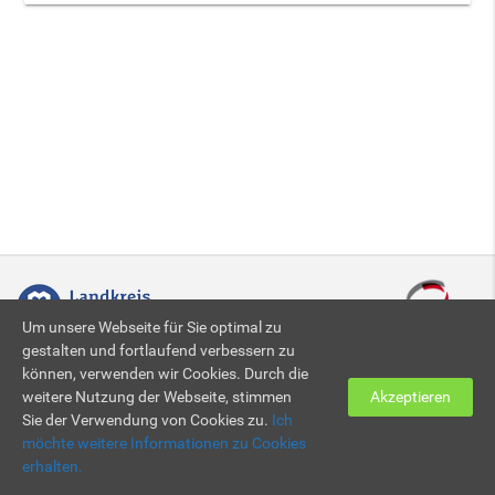
Um unsere Webseite für Sie optimal zu
gestalten und fortlaufend verbessern zu
können, verwenden wir Cookies. Durch die
Zertifiziert nach DIN EN ISO 9001:2015
weitere Nutzung der Webseite, stimmen
Akzeptieren
Sie der Verwendung von Cookies zu.
Ich
möchte weitere Informationen zu Cookies
© 2026 KBBZ Neunkirchen
Impressum
|
Datenschutz
erhalten.