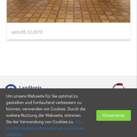
vom 05.12.2019
Um unsere Webseite für Sie optimal zu
gestalten und fortlaufend verbessern zu
können, verwenden wir Cookies. Durch die
Zertifiziert nach DIN EN ISO 9001:2015
weitere Nutzung der Webseite, stimmen
Akzeptieren
Sie der Verwendung von Cookies zu.
Ich
möchte weitere Informationen zu Cookies
© 2026 KBBZ Neunkirchen
Impressum
|
Datenschutz
erhalten.