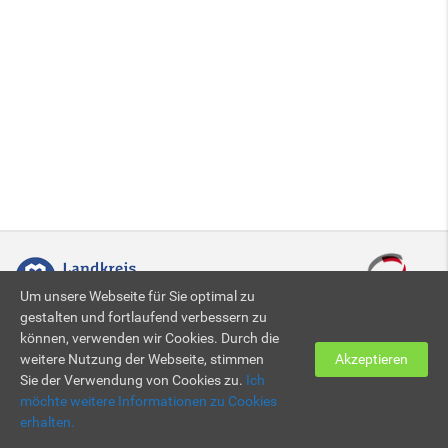
Um unsere Webseite für Sie optimal zu
gestalten und fortlaufend verbessern zu
können, verwenden wir Cookies. Durch die
Zertifiziert nach DIN EN ISO 9001:2015
weitere Nutzung der Webseite, stimmen
Akzeptieren
Sie der Verwendung von Cookies zu.
Ich
möchte weitere Informationen zu Cookies
© 2026 KBBZ Neunkirchen
Impressum
|
Datenschutz
erhalten.