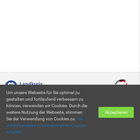
Um unsere Webseite für Sie optimal zu
gestalten und fortlaufend verbessern zu
können, verwenden wir Cookies. Durch die
Zertifiziert nach DIN EN ISO 9001:2015
weitere Nutzung der Webseite, stimmen
Akzeptieren
Sie der Verwendung von Cookies zu.
Ich
möchte weitere Informationen zu Cookies
© 2026 KBBZ Neunkirchen
Impressum
|
Datenschutz
erhalten.