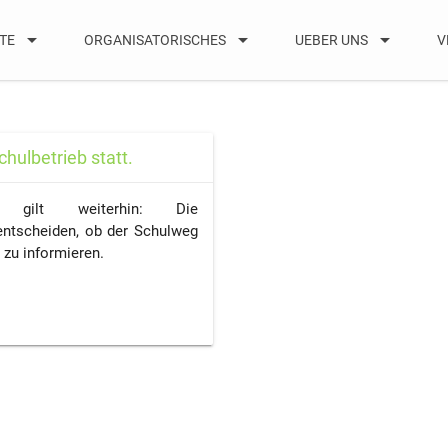
arrow_drop_down
arrow_drop_down
arrow_drop_down
TE
ORGANISATORISCHES
UEBER UNS
V
hulbetrieb statt.
n gilt weiterhin: Die
 entscheiden, ob der Schulweg
 zu informieren.